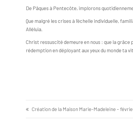
De Pâques à Pentecôte, implorons quotidiennemen
Que malgré les crises à l’échelle individuelle, fa
Alléluia.
Christ ressuscité demeure en nous : que la grâce 
rédemption en déployant aux yeux du monde ta vital
Navigation
Création de la Maison Marie-Madeleine – févri
de
l’article